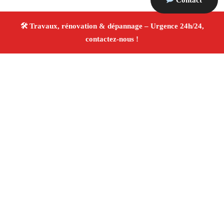
Contact
À propos Travaux Rénovation 13
Entreprise de rénovation Marseille
Rénovation
intérieure et extérieure
Entreprise tous corps d’état
Devis gratuit
4.8/5 ☆ Avis
Adresse : Marseille
Téléphone :
06 28 31 86 20