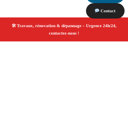
Contact
À propos Travaux Rénovation 13
Entreprise de rénovation Marseille
Rénovation
intérieure et extérieure
Entreprise tous corps d’état
Devis gratuit
4.8/5 ☆ Avis
Adresse : Marseille