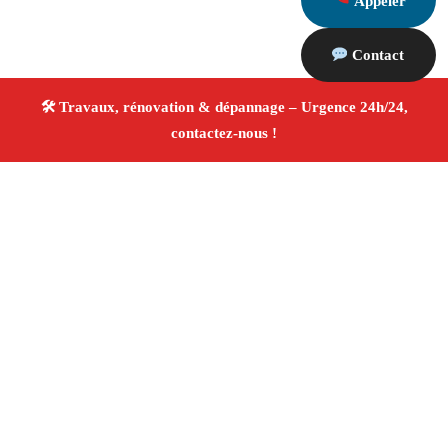
Appeler
Contact
À propos Travaux Rénovation 13
Entreprise de rénovation Marseille
Rénovation
intérieure et extérieure
Entreprise tous corps d’état
Devis gratuit
4.8/5 ☆ Avis
Adresse : Marseille