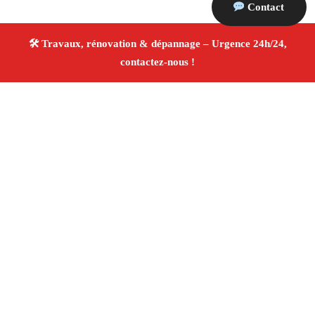
Contact
À propos Travaux Rénovation 13
Entreprise de rénovation Meyrargues
Travaux de
rénovation
Tous corps d’état
Finitions soignées ✚
Avis Positifs
4.8/5 ☆ Avis
Adresse : Meyrargues 13650
Téléphone :
06 28 31 86 20