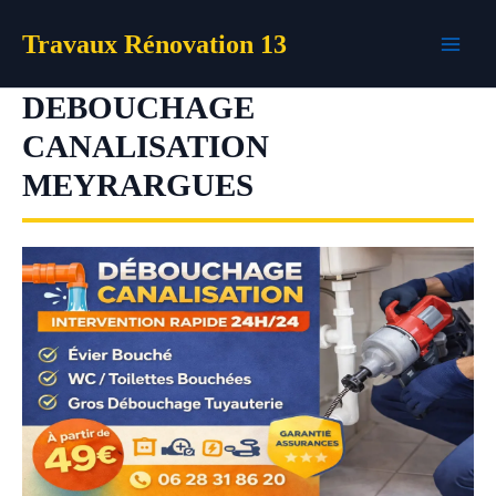
Aller
Travaux Rénovation 13
au
contenu
DEBOUCHAGE
CANALISATION
MEYRARGUES