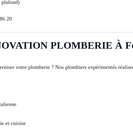
, plafond)
86 20
VATION PLOMBERIE À Fos
niser votre plomberie ? Nos plombiers expérimentés réalisen
talienne
e et cuisine