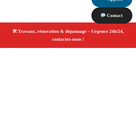
Contact
À propos Travaux Rénovation 13
Entreprise de rénovation Saint Etienne Du Gres
Travaux de rénovation
Tous corps d’état
Finitions
soignées ✚ Avis Positifs
4.8/5 ☆ Avis
Adresse : Saint Etienne Du Gres 13103