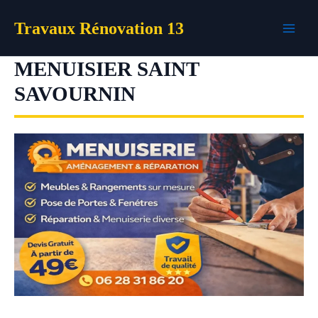
Aller
Travaux Rénovation 13
au
contenu
MENUISIER SAINT
SAVOURNIN