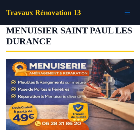
Aller
Travaux Rénovation 13
au
contenu
MENUISIER SAINT PAUL LES
DURANCE