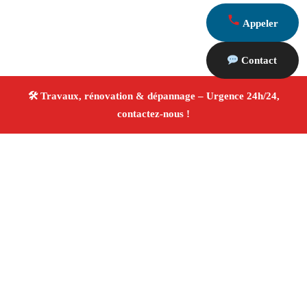
Appeler
Contact
À propos Travaux Rénovation 13
Entreprise de rénovation Saint Paul Les Durance
Travaux de rénovation
Tous corps d’état
Finitions
soignées ✚ Avis Positifs
4.8/5 ☆ Avis