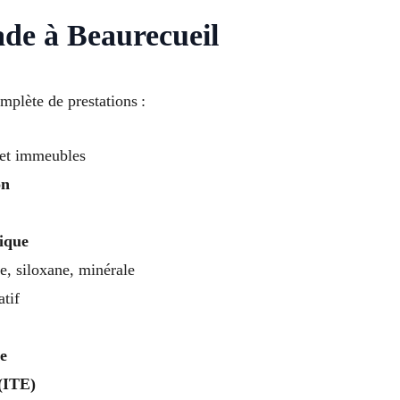
de à Beaurecueil
plète de prestations :
et immeubles
on
rique
e, siloxane, minérale
atif
e
 (ITE)