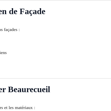
en de Façade
os façades :
iens
er Beaurecueil
rs et les matériaux :