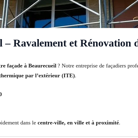
l – Ravalement et Rénovation 
tre façade à Beaurecueil
? Notre entreprise de façadiers prof
 thermique par l’extérieur (ITE)
.
0
apidement dans le
centre-ville, en ville et à proximité
.