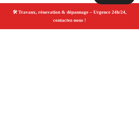
À propos Travaux Rénovation 13
Entreprise de rénovation Trets
Travaux de rénovation
Tous corps d’état
Finitions soignées ✚ Avis Positifs
4.8/5 ☆ Avis
Adresse : Trets 13530
Téléphone :
06 28 31 86 20