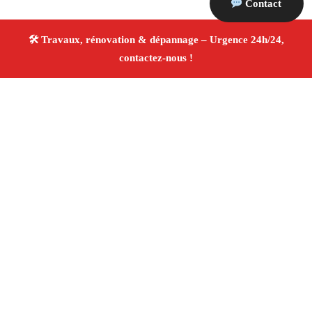
Contact
À propos Travaux Rénovation 13
Entreprise de rénovation Auriol
Travaux de rénovation
Tous corps d’état
Finitions soignées ✚ Avis Positifs
4.8/5 ☆ Avis
Adresse : Auriol 13390
Téléphone :
06 28 31 86 20