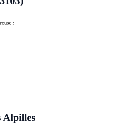
13103)
reuse :
 Alpilles