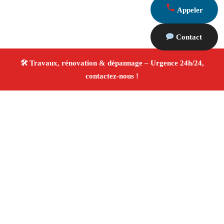
Appeler
Contact
À propos Travaux Rénovation 13
Entreprise de rénovation Marseille 13006
Rénovation
intérieure et extérieure
Travaux tous corps d’état
Artisans qualifiés
Devis travaux gratuit
4/5 ☆ Avis
Vérifiés®