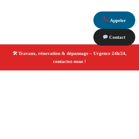
Appeler
Contact
À propos Travaux Rénovation 13
Entreprise de rénovation Marseille 13005
Rénovation
intérieure et extérieure
Travaux tous corps d’état
Artisans qualifiés
Devis travaux gratuit
4/5 ☆ Avis