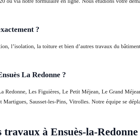
6 20 ou via notre formulaire en ligne. Nous étudions votre d
exactement ?
tion, l’isolation, la toiture et bien d’autres travaux du bâtim
 Ensuès La Redonne ?
La Redonne, Les Figuières, Le Petit Méjean, Le Grand Méjea
 Martigues, Sausset-les-Pins, Vitrolles. Notre équipe se dépl
s travaux à Ensuès-la-Redonne