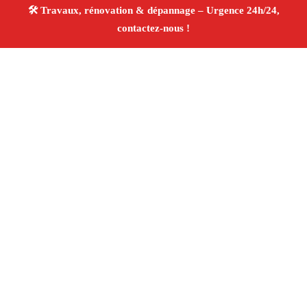
À propos Travaux Rénovation 13
Entreprise de rénovation Chateauneuf Les Martigues
Travaux de rénovation
Tous corps d’état
Finitions
soignées ✚ Avis Positifs
4.8/5 ☆ Avis
Adresse : Chateauneuf Les Martigues 13220
Téléphone :
06 28 31 86 20
Horaires :