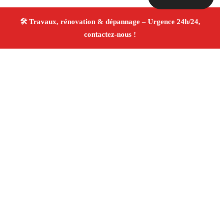
À propos Travaux Rénovation 13
Entreprise de rénovation Chateauneuf Les Martigues
Travaux de rénovation
Tous corps d’état
Finitions
soignées ✚ Avis Positifs
4.8/5 ☆ Avis
Adresse : Chateauneuf Les Martigues 13220
Téléphone :
06 28 31 86 20