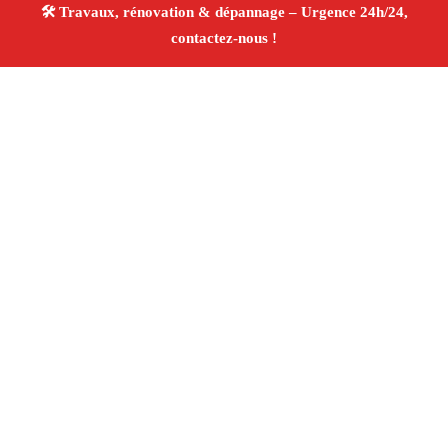
À propos Travaux Rénovation 13
Entreprise de rénovation Aix En Provence
Travaux de
rénovation
Tous corps d’état
Finitions soignées ✚
Avis Positifs
4.8/5 ☆ Avis
Adresse : Aix En Provence 13100
Téléphone :
06 28 31 86 20
Horaires :