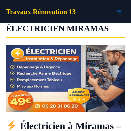
Aller
Travaux Rénovation 13
au
contenu
ÉLECTRICIEN MIRAMAS
Électricien à Miramas –