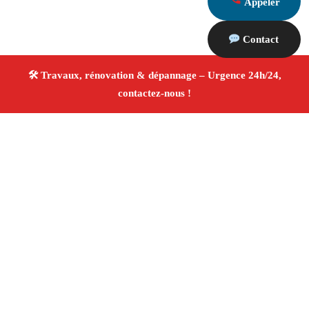
Appeler
Contact
À propos Travaux Rénovation 13
Entreprise de rénovation Marseille 13006
Rénovation
intérieure et extérieure
Travaux tous corps d’état
Artisans qualifiés
Devis travaux gratuit
4/5 ☆ Avis
Vérifiés®