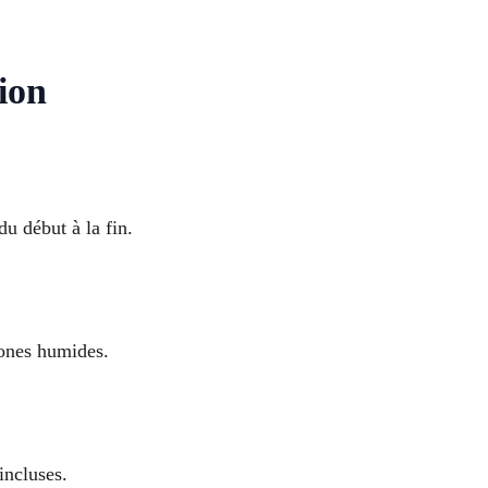
ion
u début à la fin.
zones humides.
incluses.