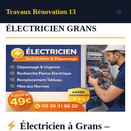
Aller
Travaux Rénovation 13
au
contenu
ÉLECTRICIEN GRANS
Électricien à Grans –