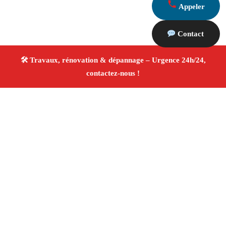
Appeler
Contact
À propos Travaux Rénovation 13
Entreprise de rénovation Les Pennes Mirabeau
Travaux de rénovation
Tous corps d’état
Finitions
soignées ✚ Avis Positifs
4.8/5 ☆ Avis
Adresse : Les Pennes Mirabeau 13170