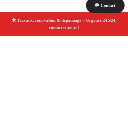
Contact
À propos Travaux Rénovation 13
Entreprise de rénovation Marseille
Rénovation
intérieure et extérieure
Entreprise tous corps d’état
Devis gratuit
4.8/5 ☆ Avis
Adresse : Marseille
Téléphone :
06 28 31 86 20