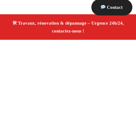
Contact
À propos Travaux Rénovation 13
Entreprise de rénovation Plan De Cuques
Travaux de
rénovation
Tous corps d’état
Finitions soignées ✚
Avis Positifs
4.8/5 ☆ Avis
Adresse : Plan De Cuques 13380
Téléphone :
06 28 31 86 20