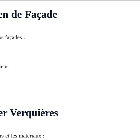
en de Façade
os façades :
iens
er Verquières
rs et les matériaux :