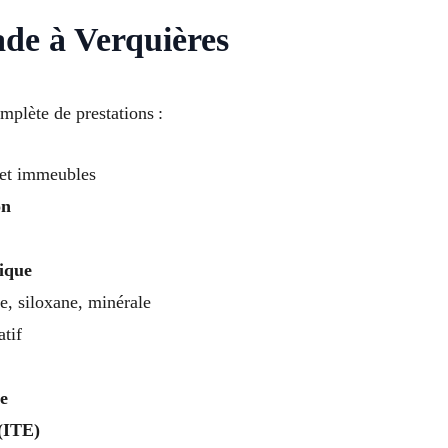
de à Verquières
plète de prestations :
et immeubles
on
rique
e, siloxane, minérale
atif
e
 (ITE)