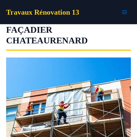
Aller
Travaux Rénovation 13
au
contenu
FAÇADIER
CHATEAURENARD