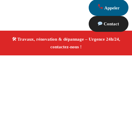
Appeler
Contact
À propos Travaux Rénovation 13
Entreprise de rénovation Le Rove
Travaux de
rénovation
Tous corps d’état
Finitions soignées ✚
Avis Positifs
4.8/5 ☆ Avis
Adresse : Le Rove 13740