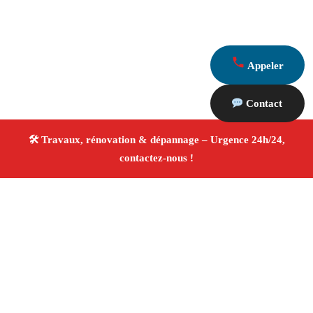
Appeler
Contact
À propos Travaux Rénovation 13
Entreprise de rénovation Le Tholonet
Travaux de
rénovation
Tous corps d’état
Finitions soignées ✚