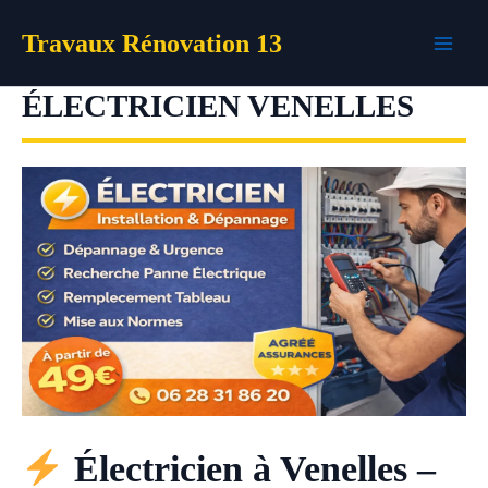
Aller
Travaux Rénovation 13
au
contenu
ÉLECTRICIEN VENELLES
Électricien à Venelles –