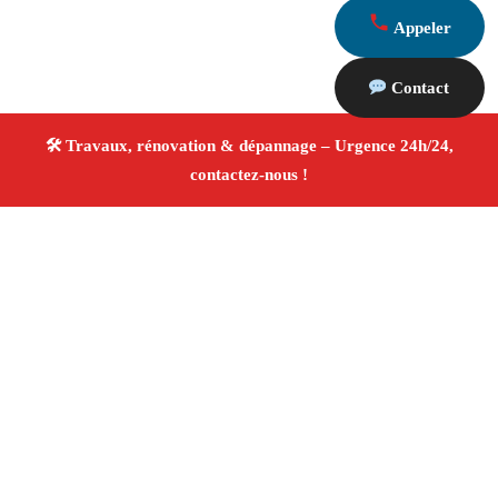
Appeler
Contact
À propos Travaux Rénovation 13
Entreprise de rénovation La Bouilladisse
Travaux de
rénovation
Tous corps d’état
Finitions soignées ✚
Avis Positifs
4.8/5 ☆ Avis
Adresse : La Bouilladisse 13720