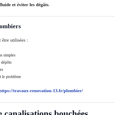
luide et éviter les dégâts
.
lombiers
être utilisées :
ns simples
 dépôts
es
t le problème
https://travaux-renovation-13.fr/plombier/
 canalisations bouchées