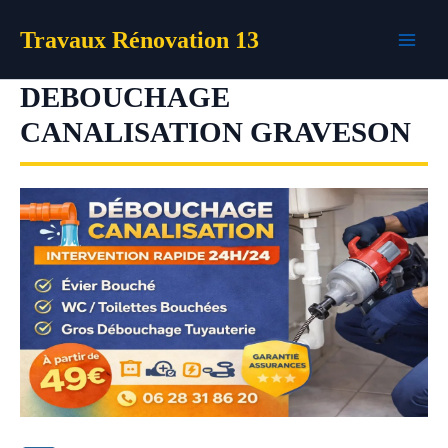
Aller
Travaux Rénovation 13
au
contenu
DEBOUCHAGE
CANALISATION GRAVESON