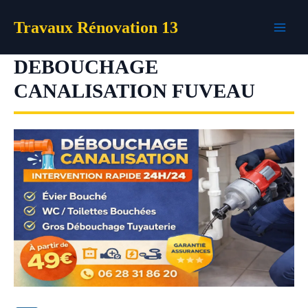
Aller
Travaux Rénovation 13
au
contenu
DEBOUCHAGE
CANALISATION FUVEAU