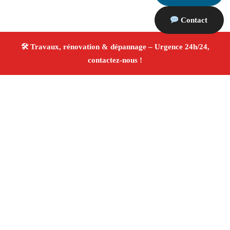
Contact
À propos Travaux Rénovation 13
Entreprise de rénovation Vauvenargues
Travaux de
rénovation
Tous corps d’état
Finitions soignées ✚
Avis Positifs
4.8/5 ☆ Avis
Adresse : Vauvenargues 13126