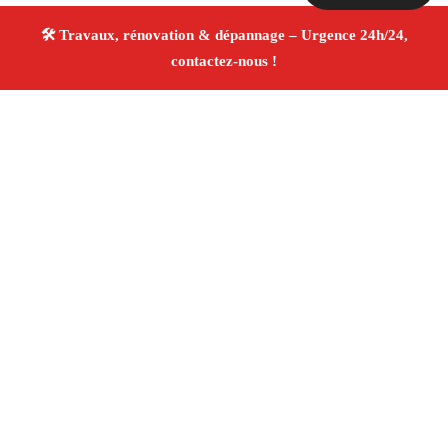
À propos Travaux Rénovation 13
Entreprise de rénovation Saint Martin De Crau
Travaux de rénovation
Tous corps d’état
Finitions
soignées ✚ Avis Positifs
4.8/5 ☆ Avis
Adresse : Saint Martin De Crau 13510
Téléphone :
06 28 31 86 20