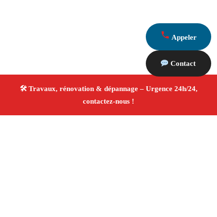
Appeler
Contact
À propos Travaux Rénovation 13
Entreprise de rénovation Rognac
Travaux de
rénovation
Tous corps d’état
Finitions soignées ✚
Avis Positifs
4.8/5 ☆ Avis