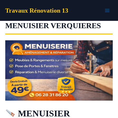
Aller
Travaux Rénovation 13
au
contenu
MENUISIER VERQUIERES
MENUISIER