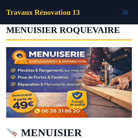
Aller
Travaux Rénovation 13
au
contenu
MENUISIER ROQUEVAIRE
MENUISIER