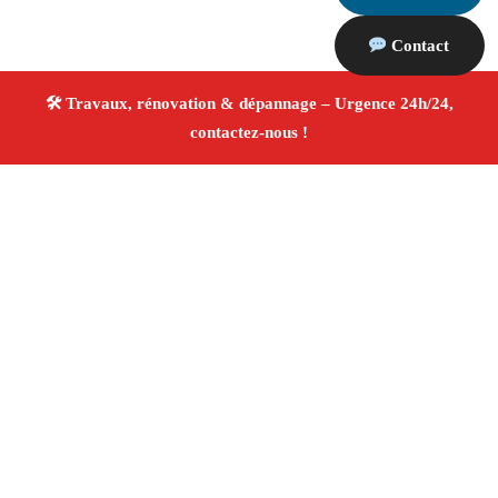
Contact
À propos Travaux Rénovation 13
Entreprise de rénovation Marseille
Rénovation
intérieure et extérieure
Entreprise tous corps d’état
Devis gratuit
4.8/5 ☆ Avis
Adresse : Marseille