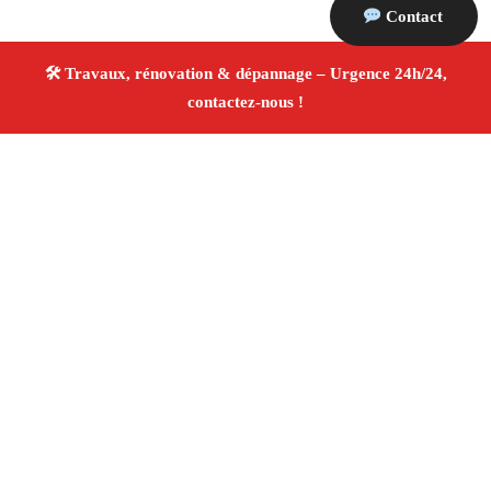
Contact
À propos Travaux Rénovation 13
Entreprise de rénovation Marseille
Rénovation
intérieure et extérieure
Entreprise tous corps d’état
Devis gratuit
4.8/5 ☆ Avis
Adresse : Marseille
Téléphone :
06 28 31 86 20