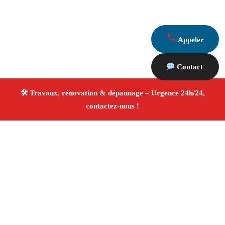
Appeler
Contact
À propos Travaux Rénovation 13
Entreprise de rénovation Ceyreste
Travaux de
rénovation
Tous corps d’état
Finitions soignées ✚
Avis Positifs
4.8/5 ☆ Avis