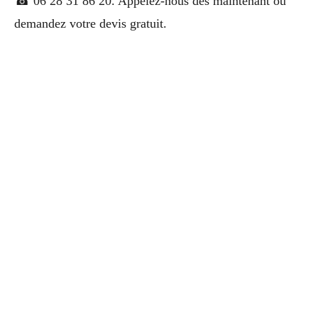
☎ 06 28 31 86 20. Appelez-nous dès maintenant ou
demandez votre devis gratuit.