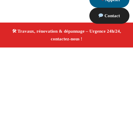
Contact
À propos Travaux Rénovation 13
Entreprise de rénovation Gardanne
Travaux de
rénovation
Tous corps d’état
Finitions soignées ✚
Avis Positifs
4.8/5 ☆ Avis
Adresse : Gardanne 13120