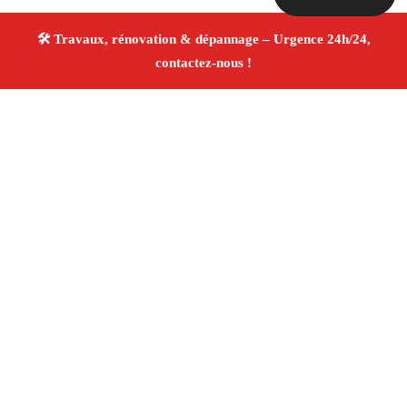
À propos Travaux Rénovation 13
Entreprise de rénovation Marseille
Rénovation
intérieure et extérieure
Entreprise tous corps d’état
Devis gratuit
4.8/5 ☆ Avis
Adresse : Marseille
Téléphone :
06 28 31 86 20