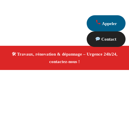
Appeler
Contact
À propos Travaux Rénovation 13
Entreprise de rénovation Aureille
Travaux de
rénovation
Tous corps d’état
Finitions soignées ✚
Avis Positifs
4.8/5 ☆ Avis