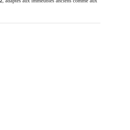
02
, adaptés aux immeubles anciens comme aux