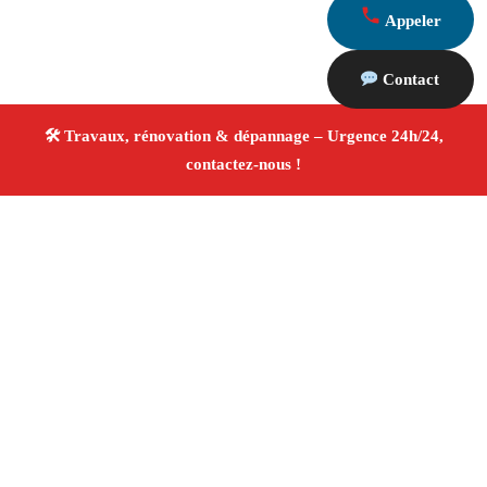
Appeler
Contact
À propos Travaux Rénovation 13
Entreprise de rénovation Marseille
Rénovation
intérieure et extérieure
Entreprise tous corps d’état
Devis gratuit
4.8/5 ☆ Avis
Adresse : Marseille