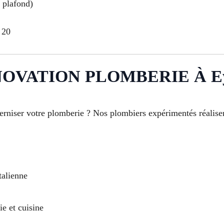
, plafond)
 20
VATION PLOMBERIE À Eyg
niser votre plomberie ? Nos plombiers expérimentés réalisen
talienne
e et cuisine