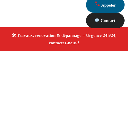
Appeler
Contact
À propos Travaux Rénovation 13
Entreprise de rénovation Marseille 13016
Rénovation
intérieure et extérieure
Travaux tous corps d’état
Artisans qualifiés
Devis travaux gratuit
4/5 ☆ Avis
Vérifiés®